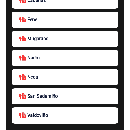
Cabanas
Fene
Mugardos
Narón
Neda
San Sadurniño
Valdoviño