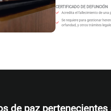
CERTIFICADO DE DEFUNCIÓN
Acredita el fallecimiento de una
Se requiere para gestionar here
orfandad, y otros trámites legale
s de paz pertenecientes al