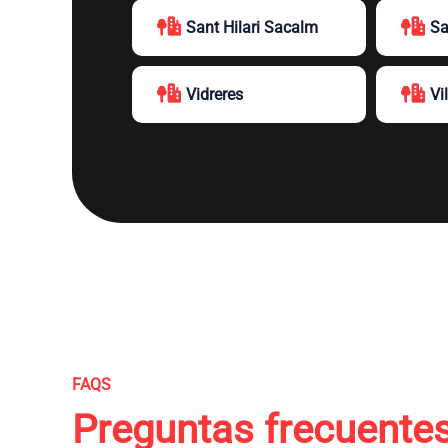
Sant Hilari Sacalm
Sa
Vidreres
Vi
FAQS
Preguntas frecuente