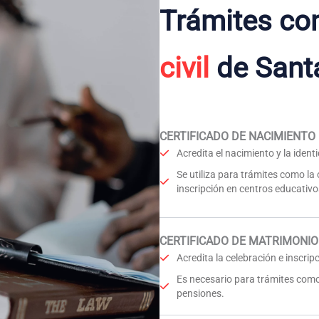
Trámites co
civil
de Sant
CERTIFICADO DE NACIMIENTO
Acredita el nacimiento y la iden
Se utiliza para trámites como la
inscripción en centros educativo
CERTIFICADO DE MATRIMONIO
Acredita la celebración e inscri
Es necesario para trámites como
pensiones.