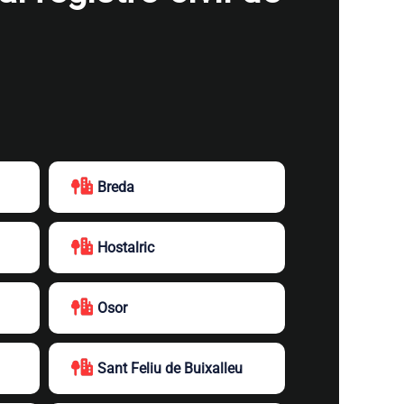
Breda
Hostalric
Osor
Sant Feliu de Buixalleu