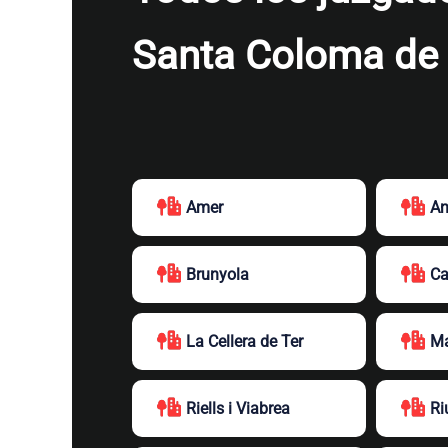
Santa Coloma de 
Amer
An
Brunyola
Ca
La Cellera de Ter
Ma
Riells i Viabrea
Ri