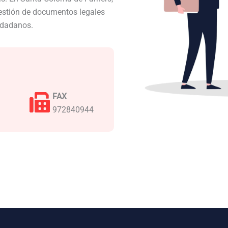
gestión de documentos legales
iudadanos.
FAX
972840944