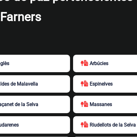
Farners
glès
Arbúcies
ldes de Malavella
Espinelves
çanet de la Selva
Massanes
udarenes
Riudellots de la Selva