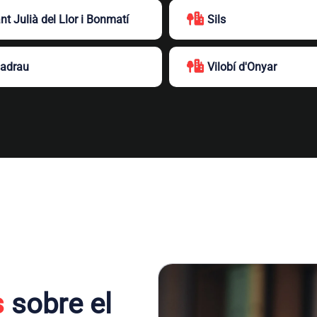
nt Julià del Llor i Bonmatí
Sils
ladrau
Vilobí d'Onyar
s
sobre el