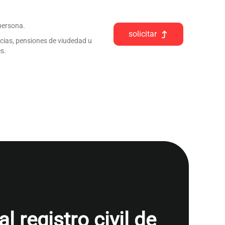
 persona.
solicitar
ncias, pensiones de viudedad u
s.
 registro civil de