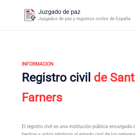
Ir
Juzgado de paz
al
Juzgados de paz y registros civiles de España
contenido
INFORMACION
Registro civil
de San
Farners
El registro civil es una institución pública encargada de
hechos y actos relativos al estado civil de las perso