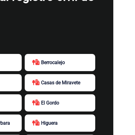
Berrocalejo
Casas de Miravete
El Gordo
rbara
Higuera