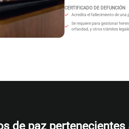
CERTIFICADO DE DEFUNCIÓN
Acredita el fallecimiento de una
Se requiere para gestionar here
orfandad, y otros trámites legale
s de paz pertenecientes al