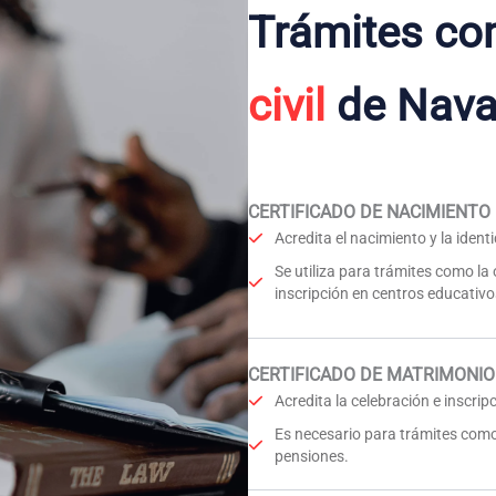
Trámites co
civil
de Nava
CERTIFICADO DE NACIMIENTO
Acredita el nacimiento y la iden
Se utiliza para trámites como la
inscripción en centros educativo
CERTIFICADO DE MATRIMONIO
Acredita la celebración e inscri
Es necesario para trámites como
pensiones.