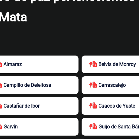
 Mata
Almaraz
Belvís de Monroy
Campillo de Deleitosa
Carrascalejo
Castañar de Ibor
Cuacos de Yuste
Garvín
Guijo de Santa Bá