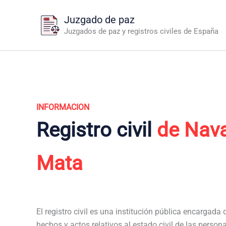
Ir
Juzgado de paz
al
Juzgados de paz y registros civiles de España
contenido
INFORMACION
Registro civil
de Nava
Mata
El registro civil es una institución pública encargada de
hechos y actos relativos al estado civil de las person