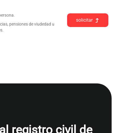
 persona.
solicitar
ncias, pensiones de viudedad u
s.
 registro civil de