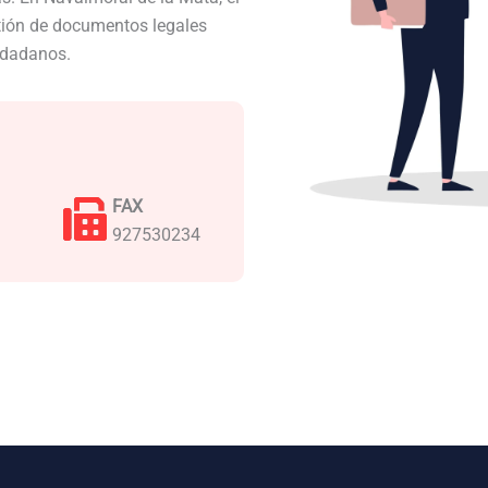
stión de documentos legales
iudadanos.
FAX
927530234