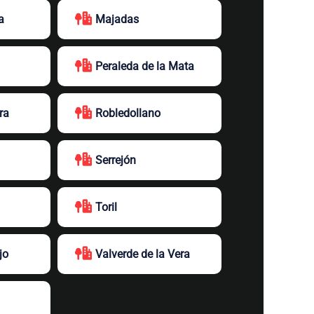
a
Majadas
Peraleda de la Mata
ra
Robledollano
Serrejón
Toril
jo
Valverde de la Vera