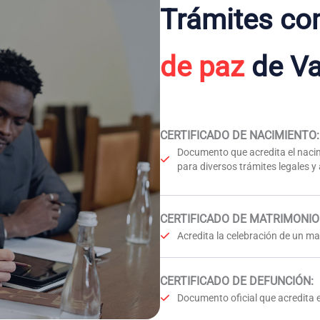
Trámites co
de paz
de Va
CERTIFICADO DE NACIMIENTO
:
Documento que acredita el nacim
para diversos trámites legales y
CERTIFICADO DE MATRIMONIO
Acredita la celebración de un mat
CERTIFICADO DE DEFUNCIÓN
:
Documento oficial que acredita e