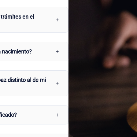
 trámites en el
n nacimiento?
az distinto al de mi
ficado?