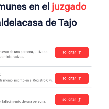
munes en el
juzgado
ldelacasa de Tajo
iento de una persona, utilizado
solicitar
 administrativos.
:
solicitar
rimonio inscrito en el Registro Civil.
solicitar
l fallecimiento de una persona.