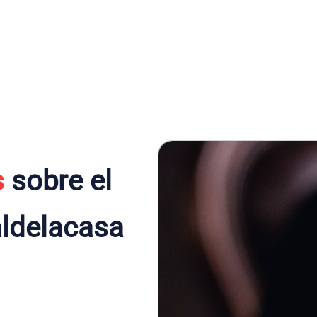
s
sobre el
aldelacasa