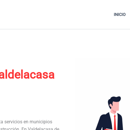
INICIO
aldelacasa
ta servicios en municipios
nstrucción. En Valdelacasa de