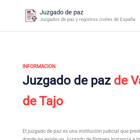
Ir
Juzgado de paz
al
Juzgados de paz y registros civiles de España
contenido
INFORMACION
Juzgado de paz
de V
de Tajo
El juzgado de paz es una institución judicial que pres
donde no existe un Juzgado de Primera Instancia e I