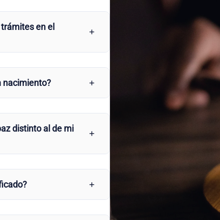
 trámites en el
n nacimiento?
az distinto al de mi
ficado?