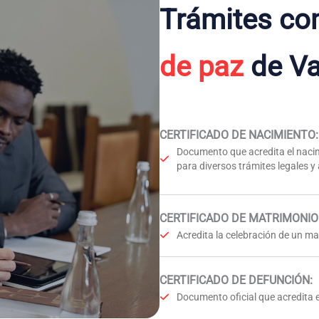
Trámites co
de paz
de Va
CERTIFICADO DE NACIMIENTO
:
Documento que acredita el nacim
para diversos trámites legales y
CERTIFICADO DE MATRIMONIO
Acredita la celebración de un mat
CERTIFICADO DE DEFUNCIÓN
:
Documento oficial que acredita e