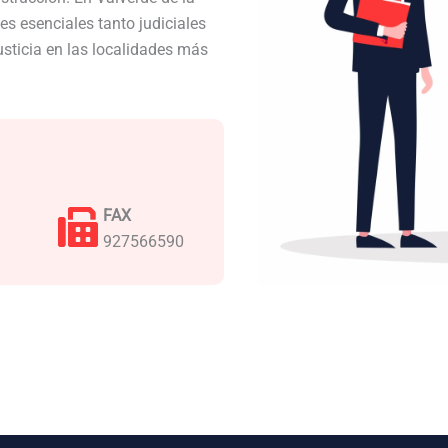
s esenciales tanto judiciales
usticia en las localidades más
FAX
927566590