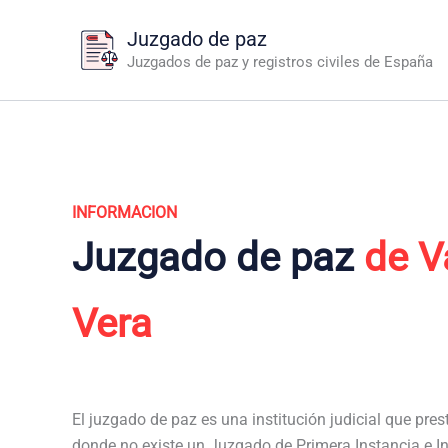
Ir
Juzgado de paz
al
Juzgados de paz y registros civiles de España
contenido
INFORMACION
Juzgado de paz
de V
Vera
El juzgado de paz es una institución judicial que pres
donde no existe un Juzgado de Primera Instancia e In