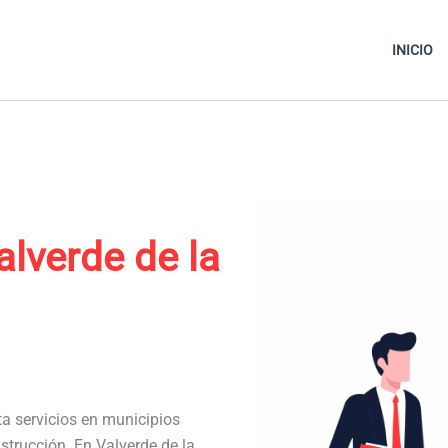
INICIO
alverde de la
ta servicios en municipios
strucción. En Valverde de la