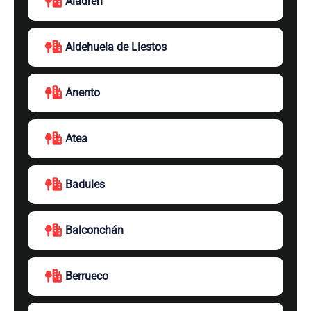
Aladrén
Aldehuela de Liestos
Anento
Atea
Badules
Balconchán
Berrueco