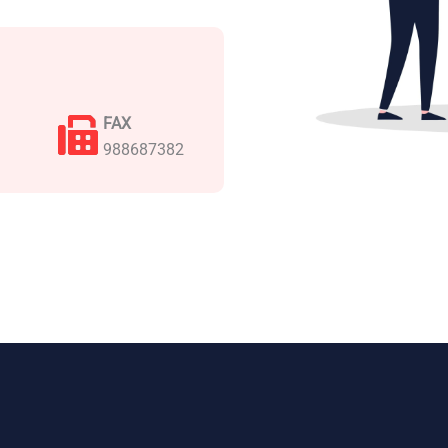
FAX
988687382