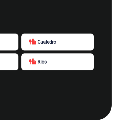
Cualedro
Riós