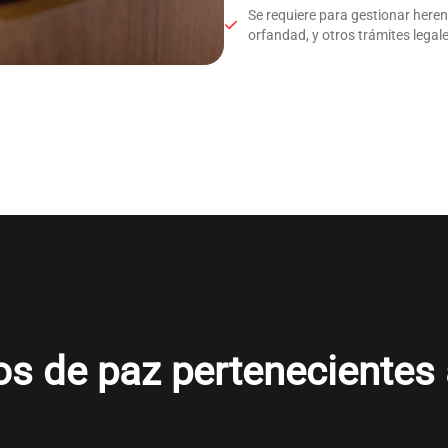
Se requiere para gestionar here
orfandad, y otros trámites legale
s de paz pertenecientes al