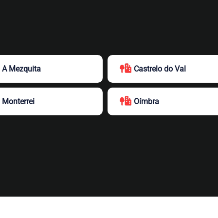
A Mezquita
Castrelo do Val
Monterrei
Oímbra