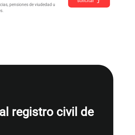
solicitar
ncias, pensiones de viudedad u
s.
 registro civil de