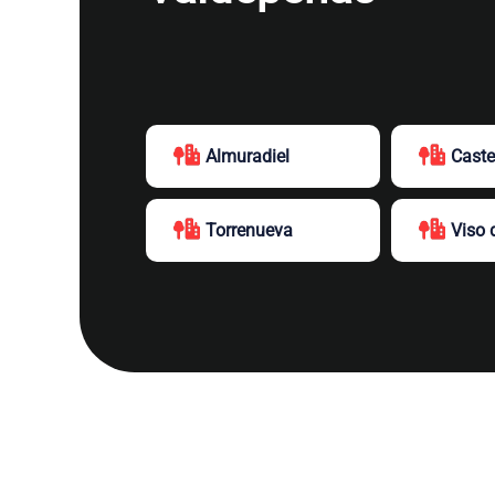
Almuradiel
Caste
Torrenueva
Viso 