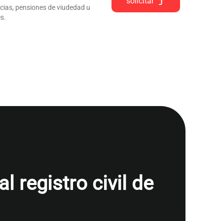
solicitar
ncias, pensiones de viudedad u
s.
 registro civil de