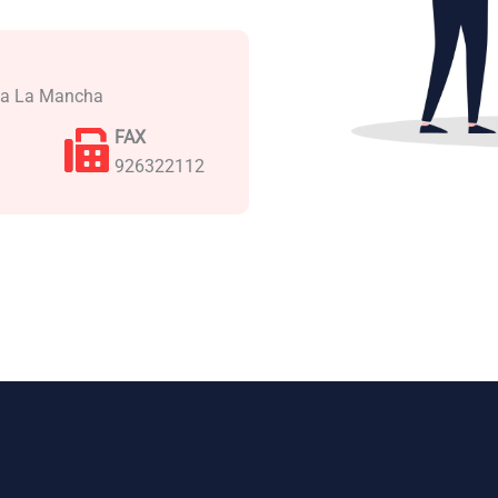
illa La Mancha
FAX
926322112