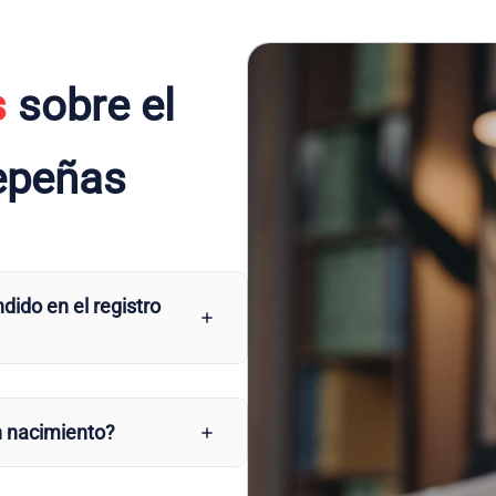
s
sobre el
depeñas
dido en el registro
n nacimiento?