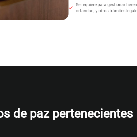
Se requiere para gestionar here
orfandad, y otros trámites legale
s de paz pertenecientes al