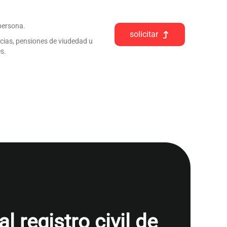
 persona.
solicitar
ncias, pensiones de viudedad u
s.
 registro civil de