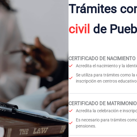
Trámites co
civil
de Pueb
CERTIFICADO DE NACIMIENTO
Acredita el nacimiento y la iden
Se utiliza para trámites como la
inscripción en centros educativo
CERTIFICADO DE MATRIMONIO
Acredita la celebración e inscri
Es necesario para trámites como
pensiones.