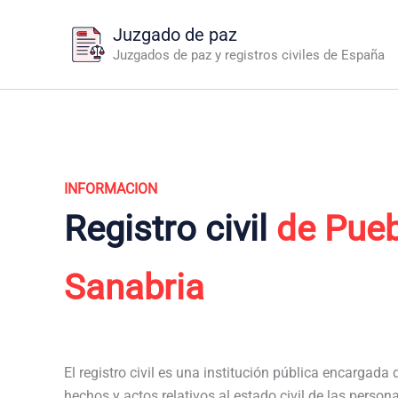
Ir
Juzgado de paz
al
Juzgados de paz y registros civiles de España
contenido
INFORMACION
Registro civil
de Pueb
Sanabria
El registro civil es una institución pública encargada de
hechos y actos relativos al estado civil de las person