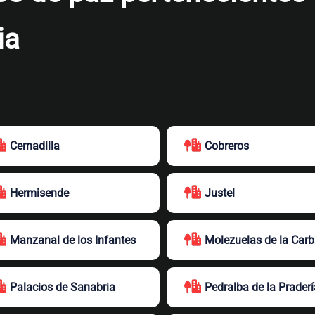
ia
Cernadilla
Cobreros
Hermisende
Justel
Manzanal de los Infantes
Molezuelas de la Carb
Palacios de Sanabria
Pedralba de la Praderí