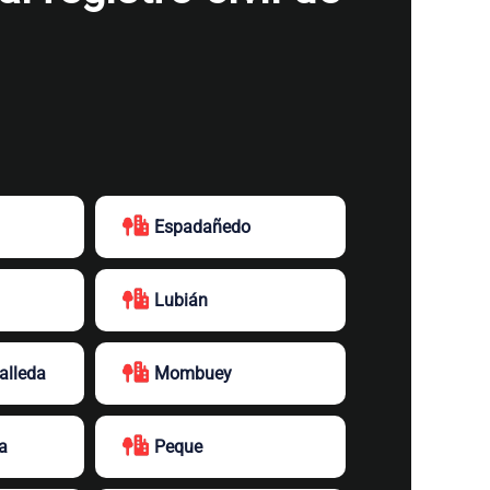
Espadañedo
Lubián
alleda
Mombuey
a
Peque