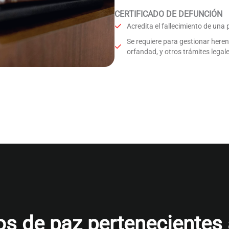
CERTIFICADO DE DEFUNCIÓN
Acredita el fallecimiento de una
Se requiere para gestionar here
orfandad, y otros trámites legale
s de paz pertenecientes al