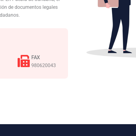
stión de documentos legales
iudadanos.
FAX
980620043