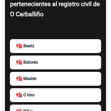
pertenecientes al registro civil de
O Carballiño
Beariz
Boborás
Maside
O Irixo