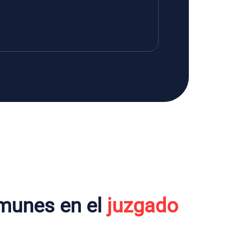
munes en el
juzgado