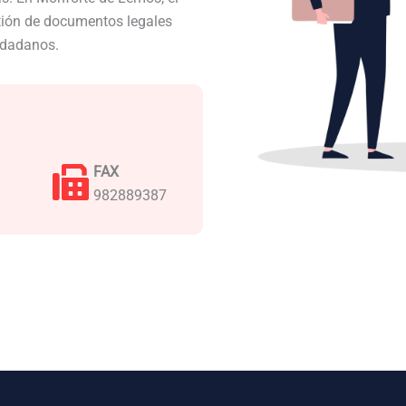
stión de documentos legales
iudadanos.
FAX
982889387