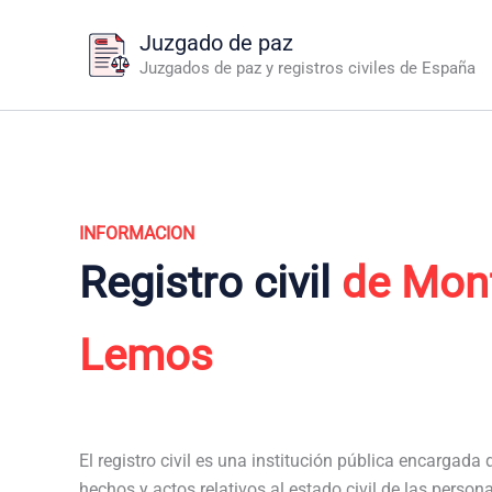
Ir
Juzgado de paz
al
Juzgados de paz y registros civiles de España
contenido
INFORMACION
Registro civil
de Monf
Lemos
El registro civil es una institución pública encargada de
hechos y actos relativos al estado civil de las perso