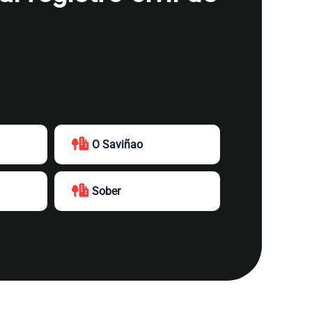
O Saviñao
Sober