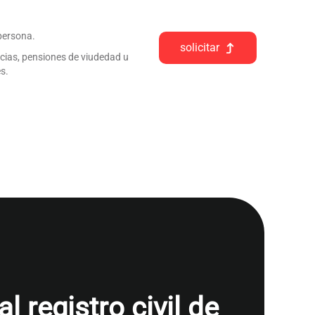
 persona.
solicitar
ncias, pensiones de viudedad u
s.
 registro civil de