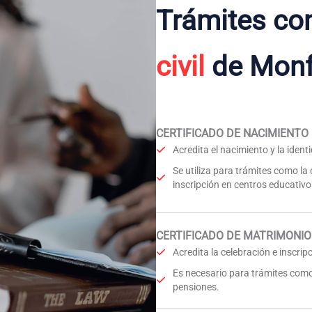
Trámites co
civil
de Monf
CERTIFICADO DE NACIMIENTO
Acredita el nacimiento y la iden
Se utiliza para trámites como la
inscripción en centros educativo
CERTIFICADO DE MATRIMONIO
Acredita la celebración e inscri
Es necesario para trámites como
pensiones.