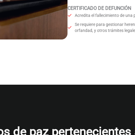
CERTIFICADO DE DEFUNCIÓN
Acredita el fallecimiento de una
Se requiere para gestionar here
orfandad, y otros trámites legale
s de paz pertenecientes al