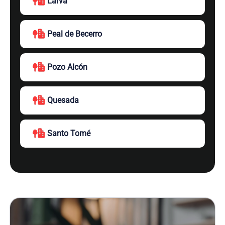
Larva
Peal de Becerro
Pozo Alcón
Quesada
Santo Tomé