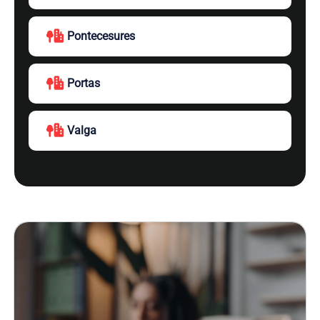
Pontecesures
Portas
Valga