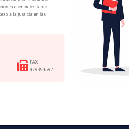
iones esenciales tanto
so a la justicia en las
FAX
979894592