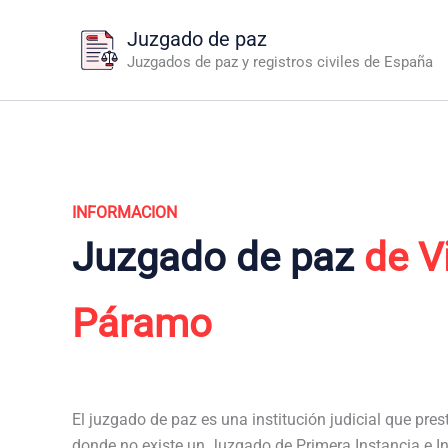
Ir
Juzgado de paz
al
Juzgados de paz y registros civiles de España
contenido
INFORMACION
Juzgado de paz
de Vi
Páramo
El juzgado de paz es una institución judicial que pres
donde no existe un Juzgado de Primera Instancia e Ins