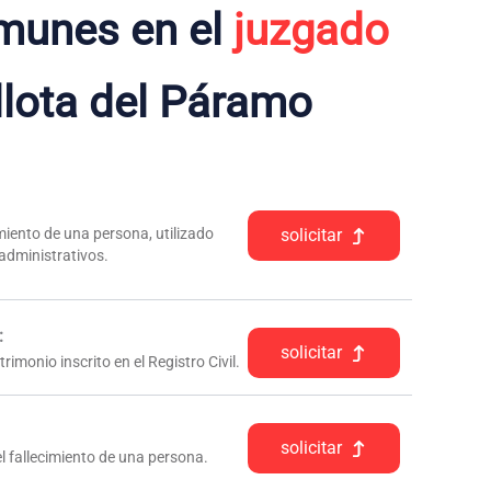
munes en el
juzgado
llota del Páramo
iento de una persona, utilizado
solicitar
 administrativos.
:
solicitar
rimonio inscrito en el Registro Civil.
solicitar
l fallecimiento de una persona.