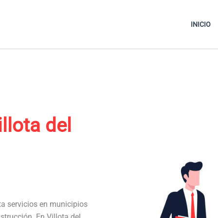
INICIO
llota del
ta servicios en municipios
trucción. En Villota del