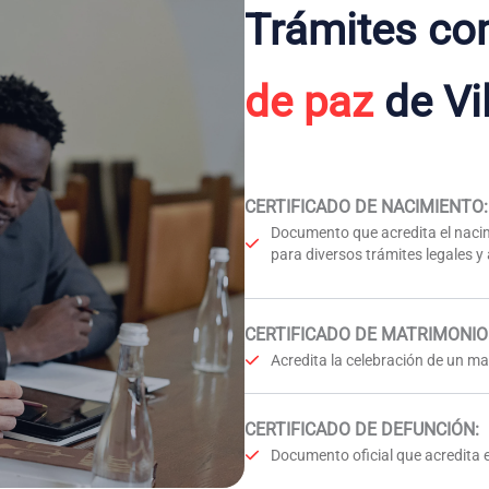
Trámites co
de paz
de Vi
CERTIFICADO DE NACIMIENTO
:
Documento que acredita el nacim
para diversos trámites legales y
CERTIFICADO DE MATRIMONIO
Acredita la celebración de un mat
CERTIFICADO DE DEFUNCIÓN
:
Documento oficial que acredita e