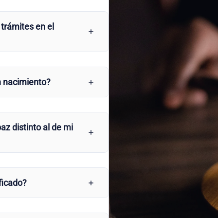
 trámites en el
n nacimiento?
az distinto al de mi
ficado?