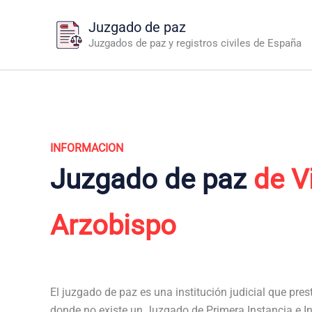
Ir
Juzgado de paz
al
Juzgados de paz y registros civiles de España
contenido
INFORMACION
Juzgado de paz
de V
Arzobispo
El juzgado de paz es una institución judicial que pres
donde no existe un Juzgado de Primera Instancia e In