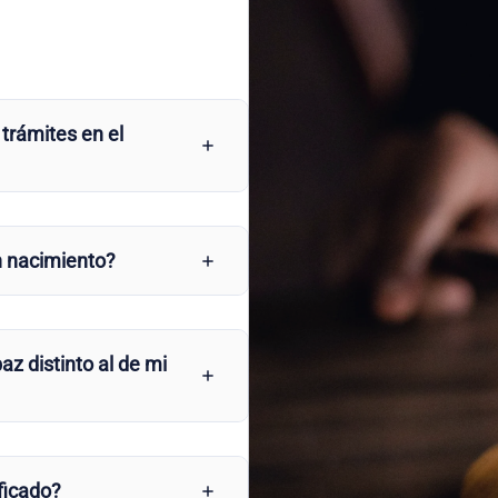
 trámites en el
n nacimiento?
az distinto al de mi
ficado?