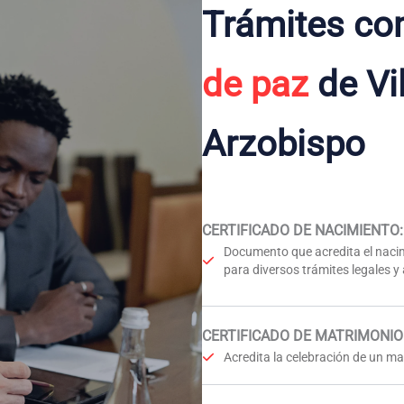
Trámites co
de paz
de Vi
Arzobispo
CERTIFICADO DE NACIMIENTO
:
Documento que acredita el nacim
para diversos trámites legales y
CERTIFICADO DE MATRIMONIO
Acredita la celebración de un mat