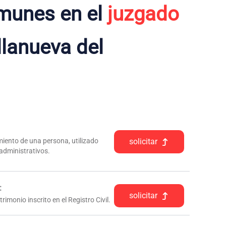
munes en el
juzgado
llanueva del
iento de una persona, utilizado
solicitar
 administrativos.
:
solicitar
rimonio inscrito en el Registro Civil.