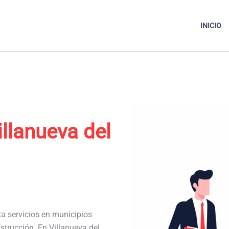
INICIO
illanueva del
ta servicios en municipios
strucción. En Villanueva del