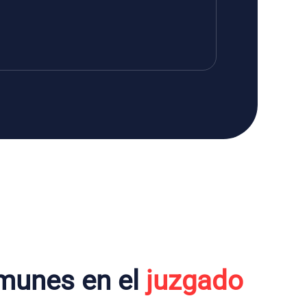
munes en el
juzgado