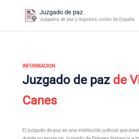
Ir
Juzgado de paz
al
Juzgados de paz y registros civiles de España
contenido
INFORMACION
Juzgado de paz
de V
Canes
El juzgado de paz es una institución judicial que pres
donde no existe un Juzgado de Primera Instancia e In