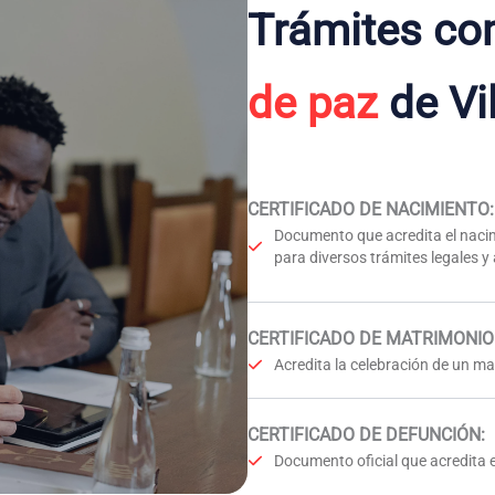
Trámites co
de paz
de Vi
CERTIFICADO DE NACIMIENTO
:
Documento que acredita el nacim
para diversos trámites legales y
CERTIFICADO DE MATRIMONIO
Acredita la celebración de un mat
CERTIFICADO DE DEFUNCIÓN
:
Documento oficial que acredita e