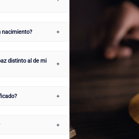
n nacimiento?
az distinto al de mi
ficado?
?