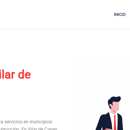
INICIO
ilar de
ta servicios en municipios
strucción. En Vilar de Canes,