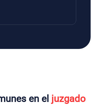
munes en el
juzgado