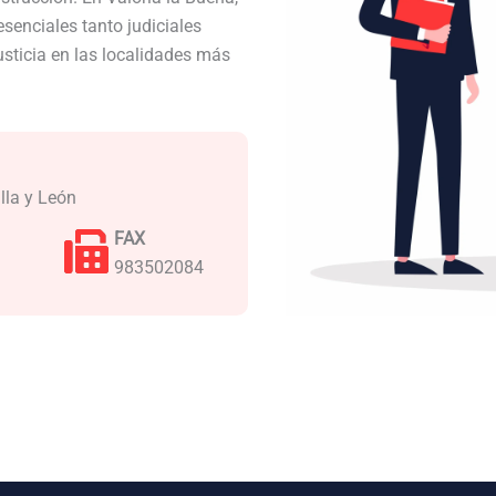
senciales tanto judiciales
usticia en las localidades más
illa y León
FAX
983502084