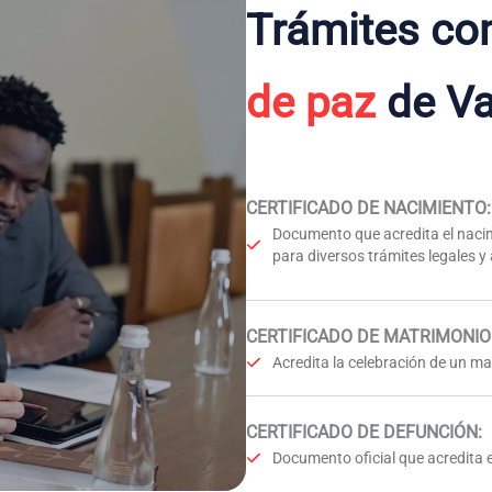
Trámites co
de paz
de Va
CERTIFICADO DE NACIMIENTO
:
Documento que acredita el nacim
para diversos trámites legales y
CERTIFICADO DE MATRIMONIO
Acredita la celebración de un mat
CERTIFICADO DE DEFUNCIÓN
:
Documento oficial que acredita e