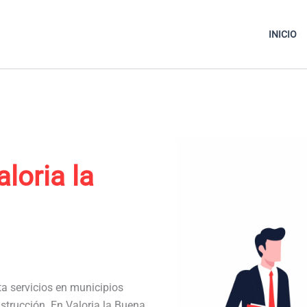
INICIO
aloria la
ta servicios en municipios
strucción. En Valoria la Buena,