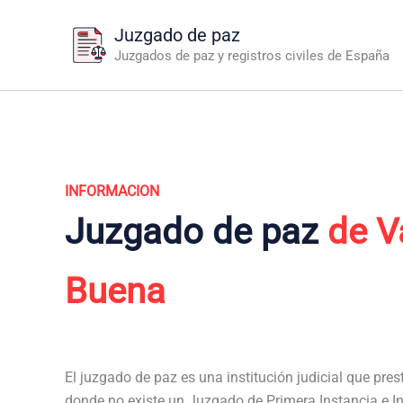
Ir
Juzgado de paz
al
Juzgados de paz y registros civiles de España
contenido
INFORMACION
Juzgado de paz
de V
Buena
El juzgado de paz es una institución judicial que pres
donde no existe un Juzgado de Primera Instancia e In