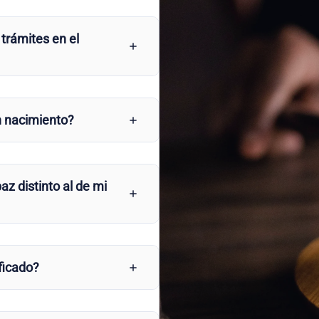
 trámites en el
n nacimiento?
az distinto al de mi
ficado?