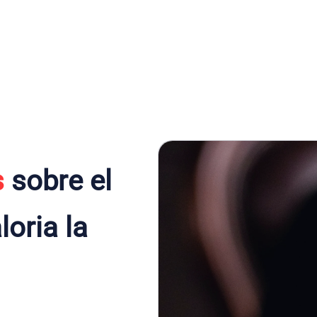
s
sobre el
oria la