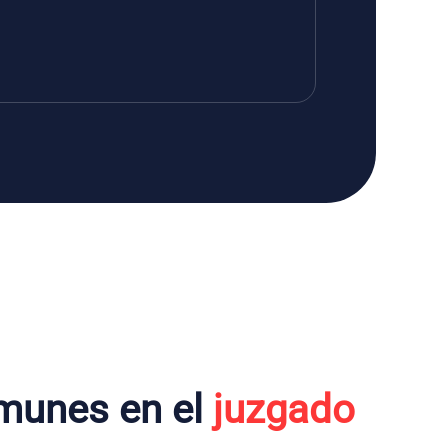
munes en el
juzgado