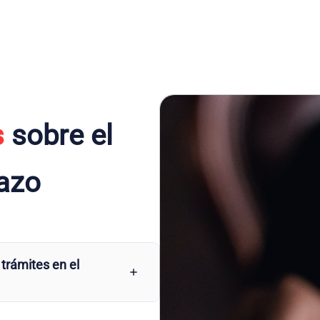
s
sobre el
razo
 trámites en el