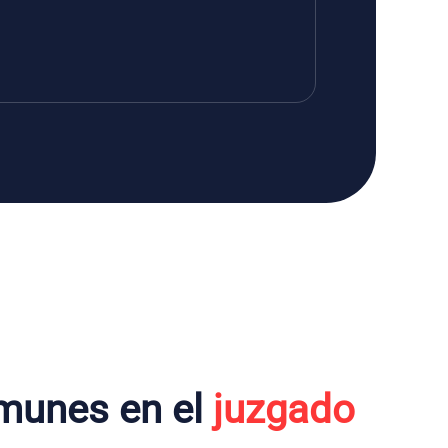
munes en el
juzgado