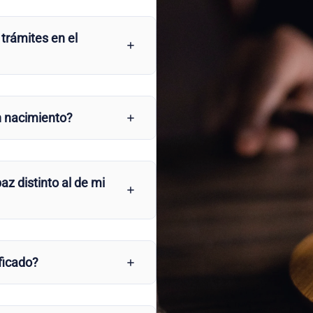
 trámites en el
n nacimiento?
az distinto al de mi
ficado?