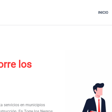
INICIO
orre los
ta servicios en municipios
strucción. En Torre los Negros,