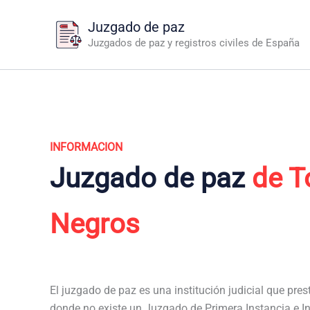
Ir
Juzgado de paz
al
Juzgados de paz y registros civiles de España
contenido
INFORMACION
Juzgado de paz
de T
Negros
El juzgado de paz es una institución judicial que pres
donde no existe un Juzgado de Primera Instancia e In