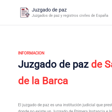
Ir
Juzgado de paz
al
Juzgados de paz y registros civiles de España
contenido
INFORMACION
Juzgado de paz
de S
de la Barca
El juzgado de paz es una institución judicial que pres
donde no existe un Juzgado de Primera Instancia e In