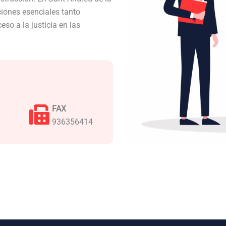
iones esenciales tanto
so a la justicia en las
FAX
936356414