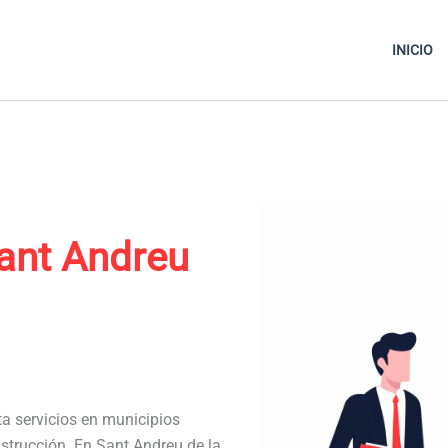
INICIO
ant Andreu
ta servicios en municipios
strucción. En Sant Andreu de la