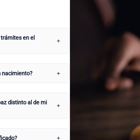
 trámites en el
n nacimiento?
az distinto al de mi
ficado?