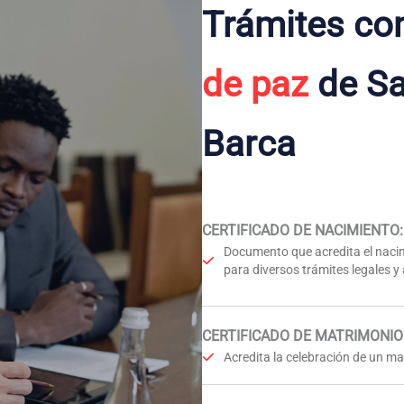
Trámites co
de paz
de Sa
Barca
CERTIFICADO DE NACIMIENTO
:
Documento que acredita el nacim
para diversos trámites legales y
CERTIFICADO DE MATRIMONIO
Acredita la celebración de un mat