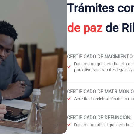
Trámites co
de paz
de Ri
CERTIFICADO DE NACIMIENTO
:
Documento que acredita el nacim
para diversos trámites legales y
CERTIFICADO DE MATRIMONIO
Acredita la celebración de un mat
CERTIFICADO DE DEFUNCIÓN
:
Documento oficial que acredita e