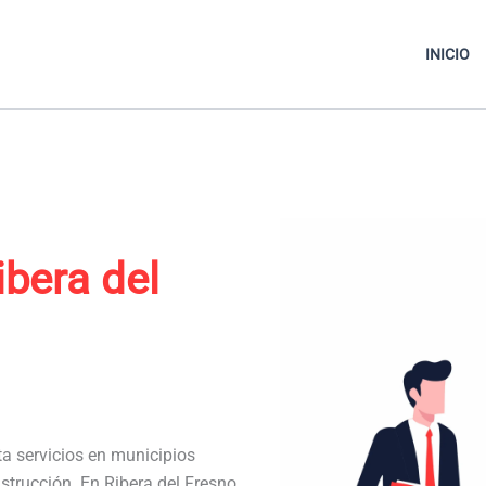
INICIO
ibera del
ta servicios en municipios
strucción. En Ribera del Fresno,