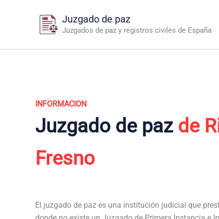
Ir
Juzgado de paz
al
Juzgados de paz y registros civiles de España
contenido
INFORMACION
Juzgado de paz
de R
Fresno
El juzgado de paz es una institución judicial que pres
donde no existe un Juzgado de Primera Instancia e In