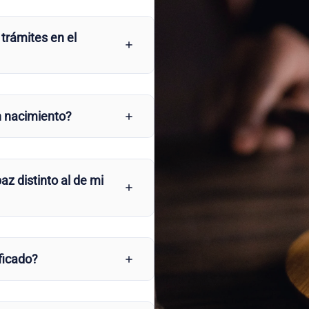
 trámites en el
n nacimiento?
az distinto al de mi
ficado?