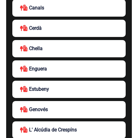
Canals
Cerdà
Chella
Enguera
Estubeny
Genovés
L' Alcúdia de Crespíns