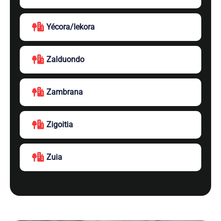
Yécora/Iekora
Zalduondo
Zambrana
Zigoitia
Zuia