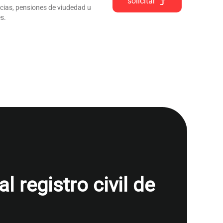
solicitar
ncias, pensiones de viudedad u
s.
 registro civil de