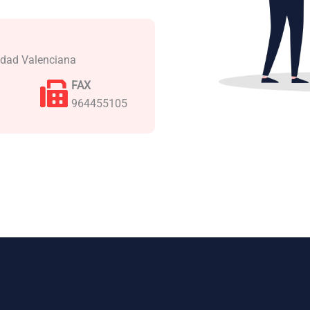
nidad Valenciana
FAX
964455105