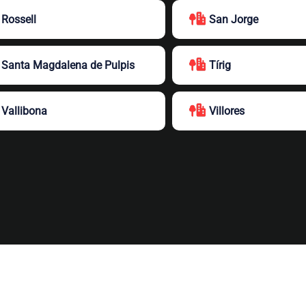
Rossell
San Jorge
Santa Magdalena de Pulpis
Tírig
Vallibona
Villores