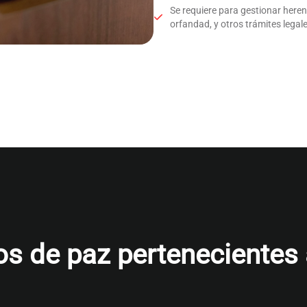
Se requiere para gestionar here
orfandad, y otros trámites legale
s de paz pertenecientes al