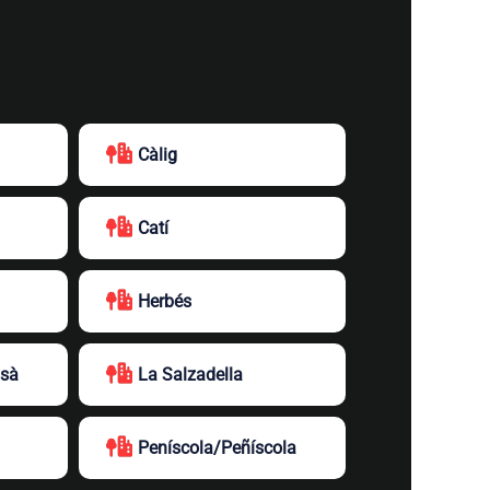
Càlig
Catí
Herbés
ssà
La Salzadella
Peníscola/Peñíscola