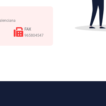
alenciana
FAX
965804547