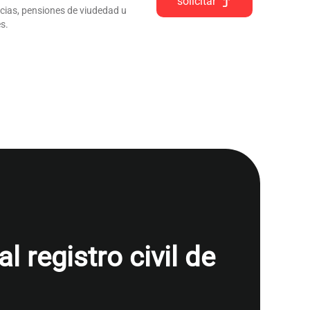
solicitar
ncias, pensiones de viudedad u
s.
 registro civil de