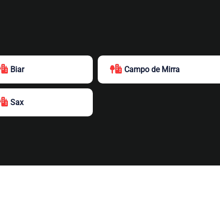
Biar
Campo de Mirra
Sax