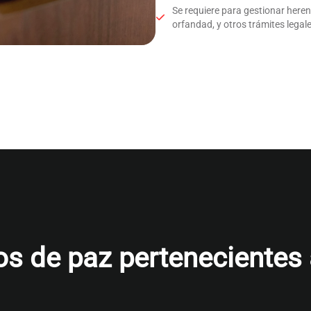
Se requiere para gestionar here
orfandad, y otros trámites legale
s de paz pertenecientes al