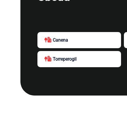
Canena
Torreperogil