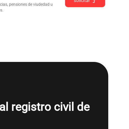
solicitar
ncias, pensiones de viudedad u
s.
 registro civil de