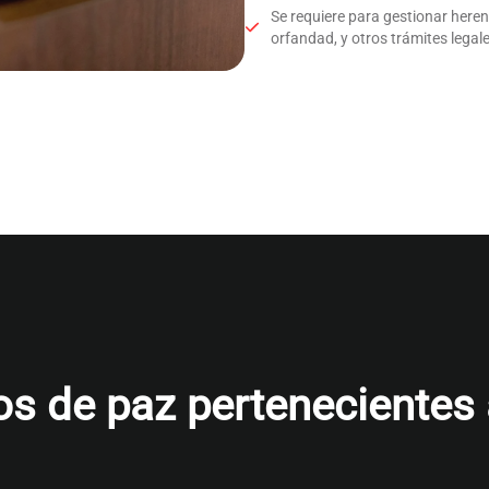
Se requiere para gestionar here
orfandad, y otros trámites legale
s de paz pertenecientes al