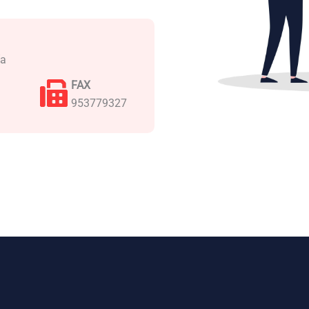
ía
FAX
953779327