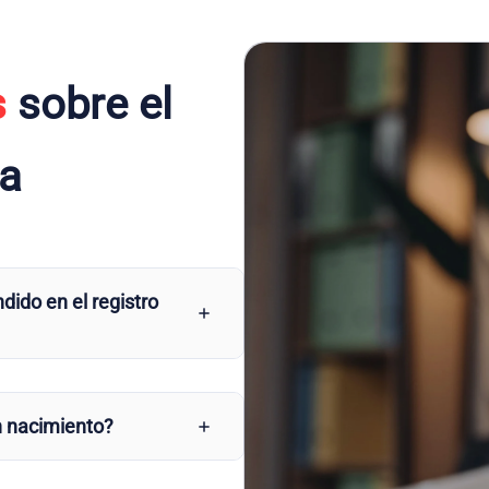
s
sobre el
da
dido en el registro
n nacimiento?