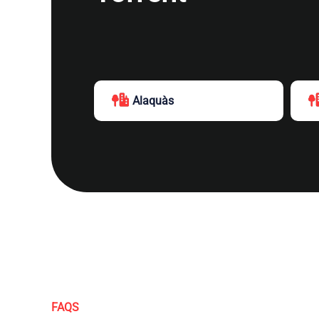
Alaquàs
FAQS