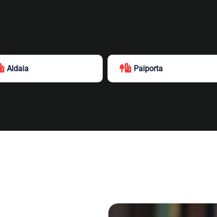
Aldaia
Paiporta