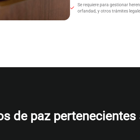
Se requiere para gestionar here
orfandad, y otros trámites legale
s de paz pertenecientes al