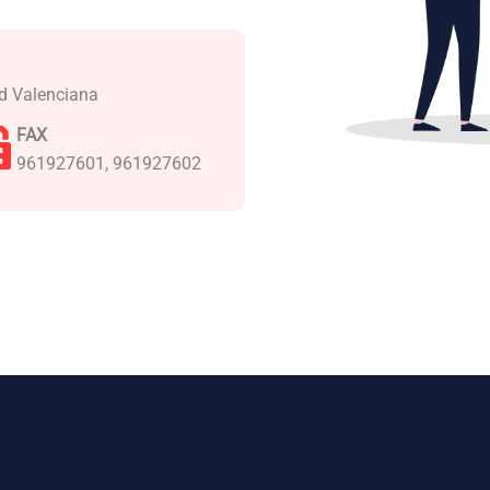
ad Valenciana
FAX
961927601, 961927602