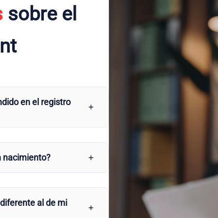
s
sobre el
ent
dido en el registro
n nacimiento?
 diferente al de mi