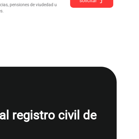
solicitar
ncias, pensiones de viudedad u
s.
 registro civil de