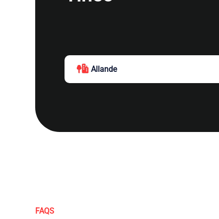
Allande
FAQS