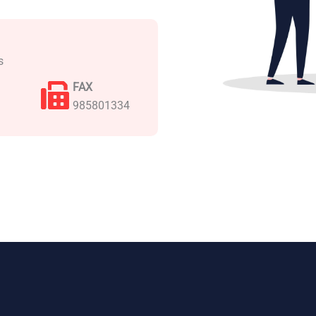
s
FAX
985801334