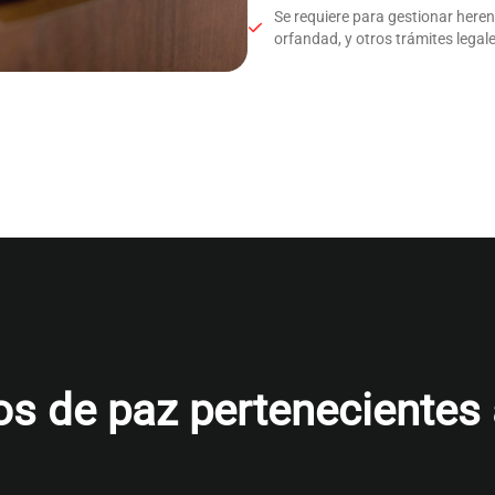
Se requiere para gestionar here
orfandad, y otros trámites legale
s de paz pertenecientes al