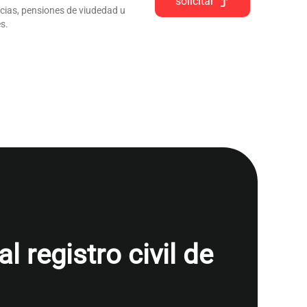
solicitar
ncias, pensiones de viudedad u
s.
 registro civil de