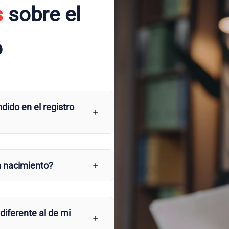
s
sobre el
o
dido en el registro
n nacimiento?
 diferente al de mi