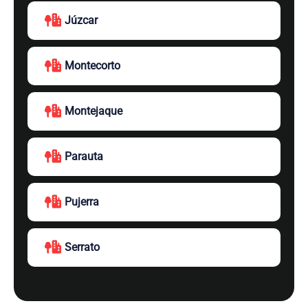
Júzcar
Montecorto
Montejaque
Parauta
Pujerra
Serrato