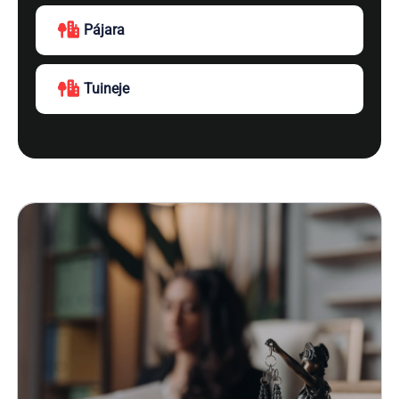
Pájara
Tuineje