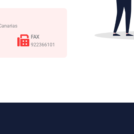
Canarias
FAX
922366101