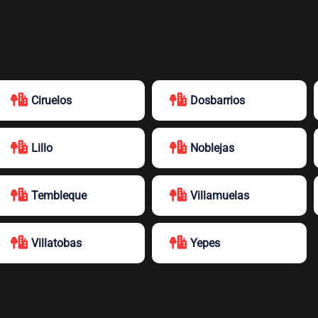
Ciruelos
Dosbarrios
Lillo
Noblejas
Tembleque
Villamuelas
Villatobas
Yepes