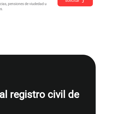
solicitar
ncias, pensiones de viudedad u
s.
 registro civil de