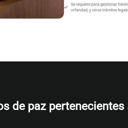
Se requiere para gestionar here
orfandad, y otros trámites legale
s de paz pertenecientes al