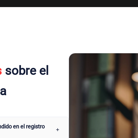
s
sobre el
ña
dido en el registro