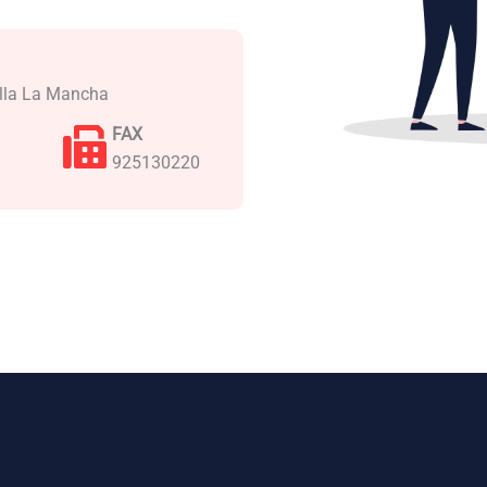
tilla La Mancha
FAX
925130220