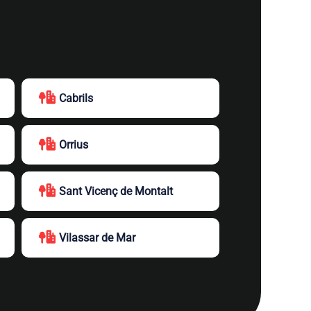
Cabrils
Orrius
Sant Vicenç de Montalt
Vilassar de Mar