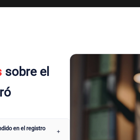
s
sobre el
aró
dido en el registro