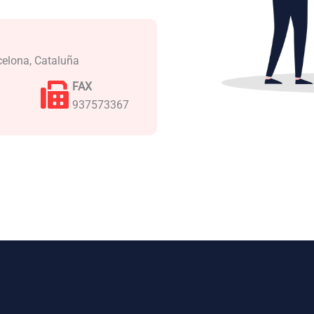
celona, Cataluña
FAX
937573367