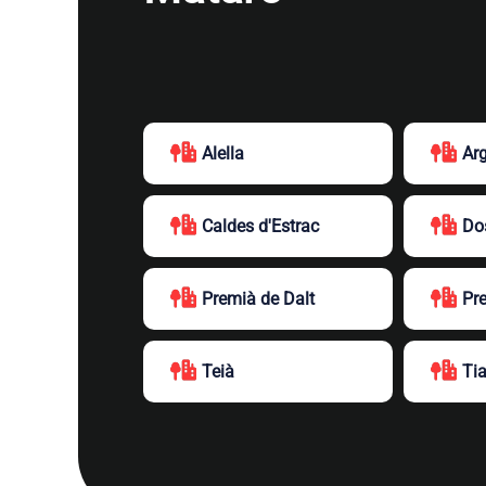
Alella
Ar
Caldes d'Estrac
Do
Premià de Dalt
Pr
Teià
Ti