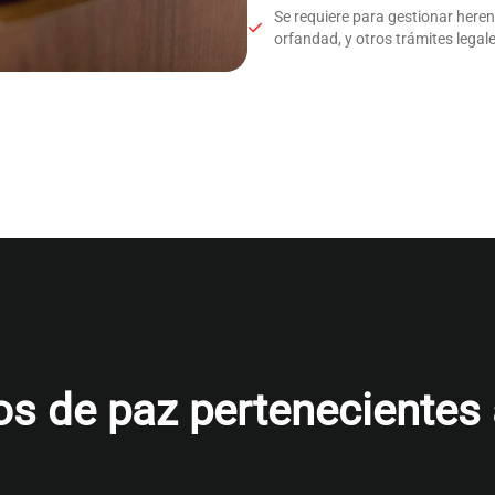
Se requiere para gestionar here
orfandad, y otros trámites legale
s de paz pertenecientes al