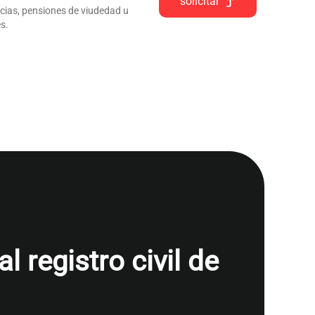
solicitar
ncias, pensiones de viudedad u
s.
 registro civil de