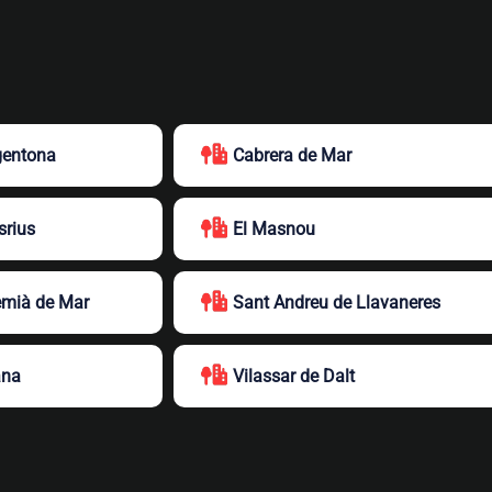
gentona
Cabrera de Mar
srius
El Masnou
emià de Mar
Sant Andreu de Llavaneres
ana
Vilassar de Dalt