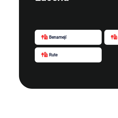
Benamejí
Rute