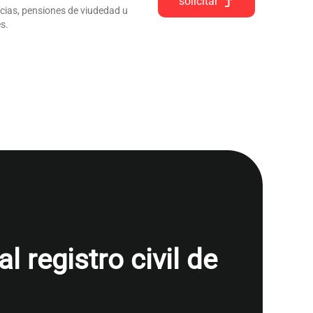
solicitar
ncias, pensiones de viudedad u
s.
 registro civil de