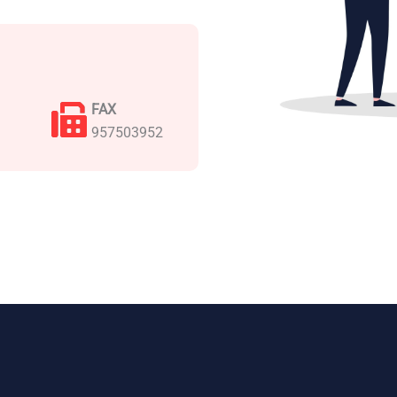
FAX
957503952