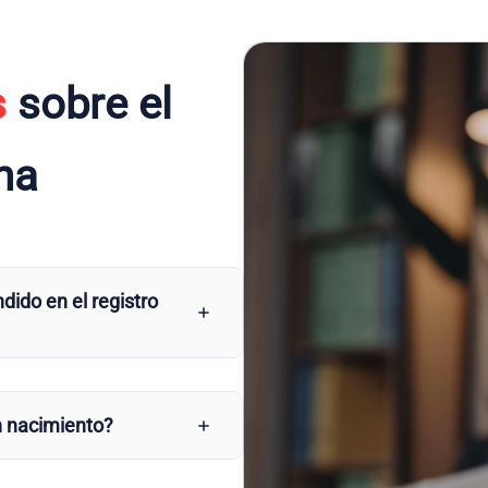
s
sobre el
ena
dido en el registro
n nacimiento?