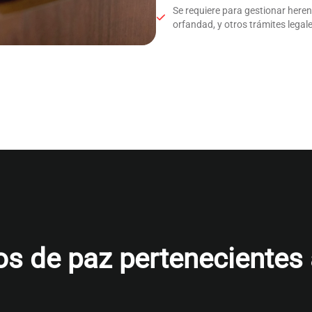
Se requiere para gestionar here
orfandad, y otros trámites legale
s de paz pertenecientes al