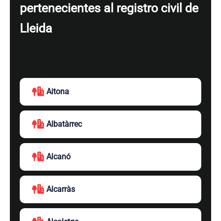
pertenecientes al registro civil de
Lleida
Aitona
Albatàrrec
Alcanó
Alcarràs