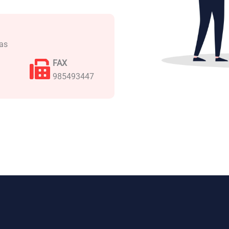
ias
FAX
985493447