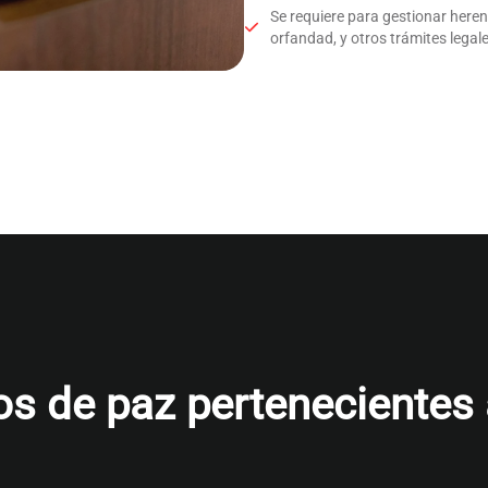
Se requiere para gestionar here
orfandad, y otros trámites legale
s de paz pertenecientes al