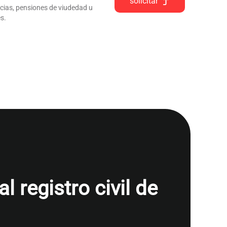
solicitar
ncias, pensiones de viudedad u
s.
 registro civil de