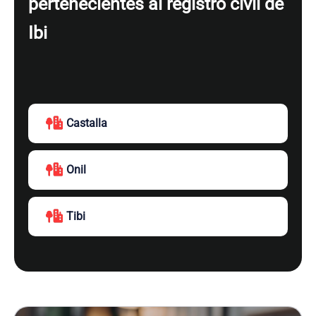
pertenecientes al registro civil de
Ibi
Castalla
Onil
Tibi