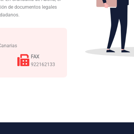
stión de documentos legales
iudadanos.
 Canarias
FAX
922162133