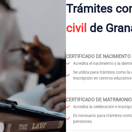
Trámites co
civil
de Gran
CERTIFICADO DE NACIMIENTO
Acredita el nacimiento y la iden
Se utiliza para trámites como la
inscripción en centros educativo
CERTIFICADO DE MATRIMONIO
Acredita la celebración e inscri
Es necesario para trámites como
pensiones.