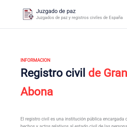
Ir
Juzgado de paz
al
Juzgados de paz y registros civiles de España
contenido
INFORMACION
Registro civil
de Gran
Abona
El registro civil es una institución pública encargada de
hechos y actos relativos al estado civil de las person