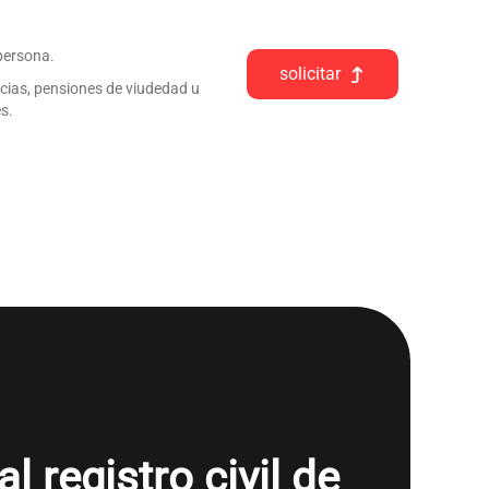
 persona.
solicitar
ncias, pensiones de viudedad u
s.
 registro civil de