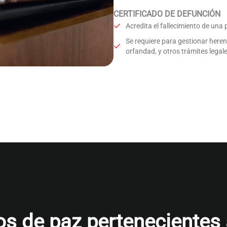
CERTIFICADO DE DEFUNCIÓN
Acredita el fallecimiento de una
Se requiere para gestionar here
orfandad, y otros trámites legale
s de paz pertenecientes al