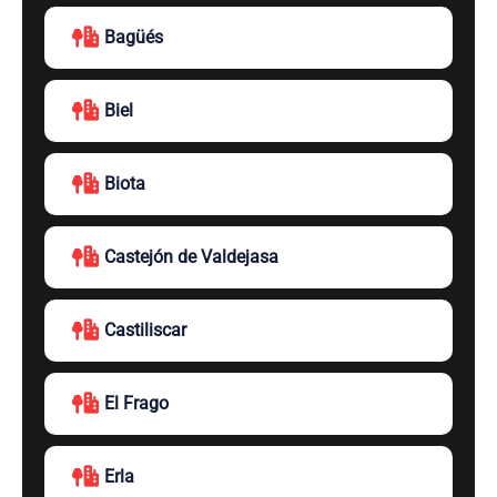
Bagüés
Biel
Biota
Castejón de Valdejasa
Castiliscar
El Frago
Erla