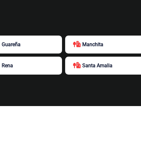
Guareña
Manchita
Rena
Santa Amalia