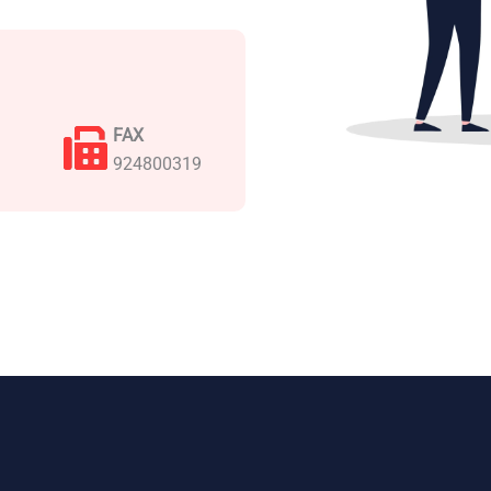
FAX
924800319