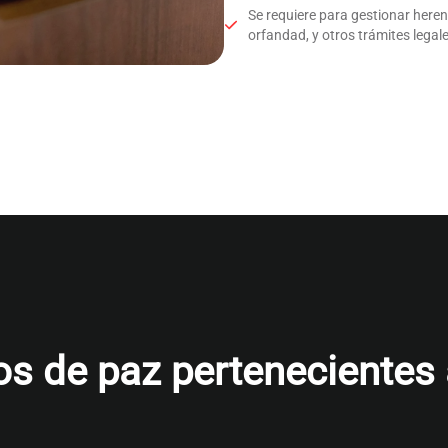
Se requiere para gestionar here
orfandad, y otros trámites legale
s de paz pertenecientes al