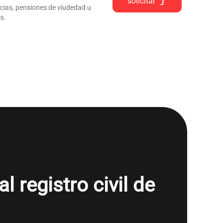
solicitar
ncias, pensiones de viudedad u
s.
 registro civil de