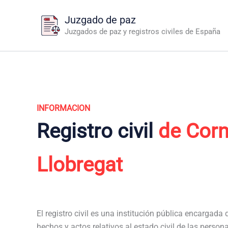
Ir
Juzgado de paz
al
Juzgados de paz y registros civiles de España
contenido
INFORMACION
Registro civil
de Corn
Llobregat
El registro civil es una institución pública encargada de
hechos y actos relativos al estado civil de las persona