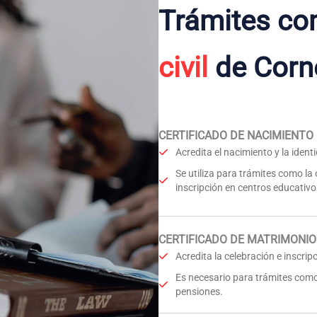
Trámites co
civil
de Corne
CERTIFICADO DE NACIMIENTO
Acredita el nacimiento y la iden
Se utiliza para trámites como la
inscripción en centros educativo
CERTIFICADO DE MATRIMONIO
Acredita la celebración e inscri
Es necesario para trámites como
pensiones.