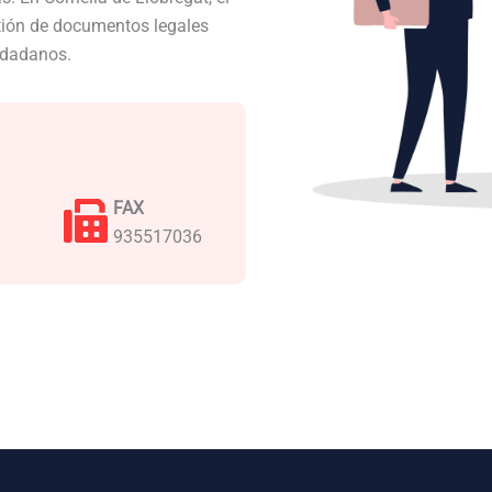
stión de documentos legales
iudadanos.
FAX
935517036