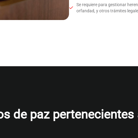
Se requiere para gestionar here
orfandad, y otros trámites legale
s de paz pertenecientes al