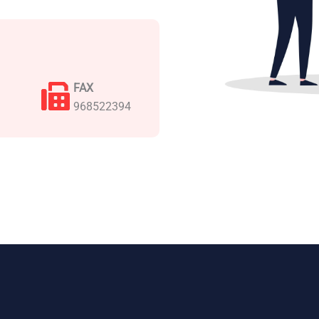
FAX
968522394