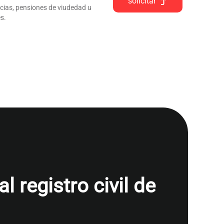
solicitar
ncias, pensiones de viudedad u
s.
 registro civil de