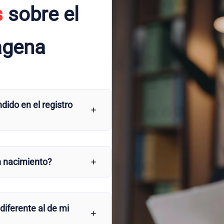
s
sobre el
tagena
dido en el registro
n nacimiento?
 diferente al de mi