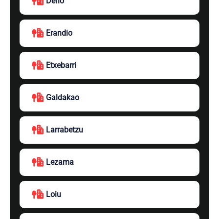
Derio
Erandio
Etxebarri
Galdakao
Larrabetzu
Lezama
Loiu