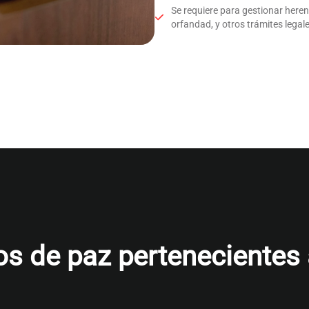
Se requiere para gestionar here
orfandad, y otros trámites legale
s de paz pertenecientes al