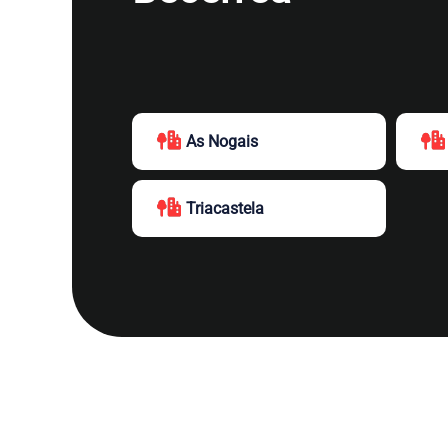
As Nogais
Triacastela