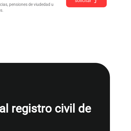
solicitar
ncias, pensiones de viudedad u
s.
 registro civil de