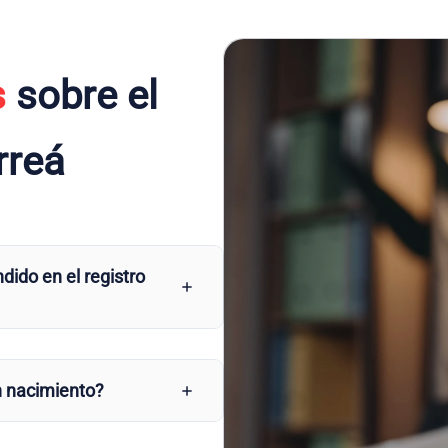
s
sobre el
rreá
dido en el registro
n nacimiento?