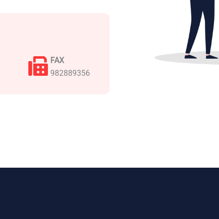
FAX
982889356