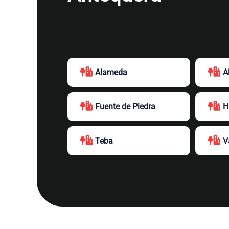
Alameda
A
Fuente de Piedra
H
Teba
V