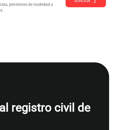
solicitar
ncias, pensiones de viudedad u
s.
 registro civil de