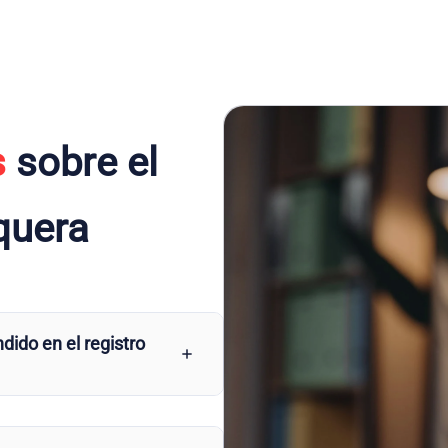
s
sobre el
equera
dido en el registro