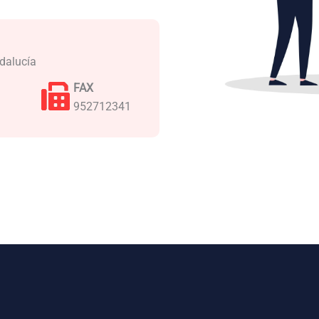
dalucía
FAX
952712341