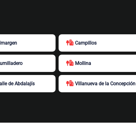
lmargen
Campillos
umilladero
Mollina
alle de Abdalajís
Villanueva de la Concepción