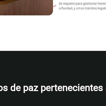
Se requiere para gestionar here
orfandad, y otros trámites legale
s de paz pertenecientes al