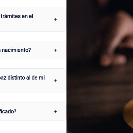
 trámites en el
n nacimiento?
az distinto al de mi
ficado?