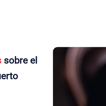
s
sobre el
uerto