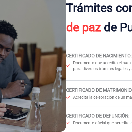
Trámites co
de paz
de Pu
CERTIFICADO DE NACIMIENTO
:
Documento que acredita el nacim
para diversos trámites legales y
CERTIFICADO DE MATRIMONIO
Acredita la celebración de un mat
CERTIFICADO DE DEFUNCIÓN
:
Documento oficial que acredita e