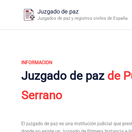
Ir
Juzgado de paz
al
Juzgados de paz y registros civiles de España
contenido
INFORMACION
Juzgado de paz
de P
Serrano
El juzgado de paz es una institución judicial que pres
donde no existe un Juzgado de Primera Instancia e In